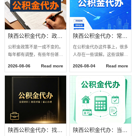
陕西公积金代办：政策一直在变，你需要有人帮你盯着
陕西公积金代办：常见误区
公积金政策不是一成不变的。
在公积金代办这件事上，很多
每年都有调整，有些年份甚至
人存在一些误解。这些误解可
几个月就变一次。你去年办的
能导致你错过了更适合自己的
2026-08-06
Read more
2026-08-04
Read more
业务，今年可能规则已经不同
办理方式，或者花了不该花的
了。你年初查的政策，年中可
钱。今天把这些常见的误解逐
能已经更新了。如果你自己办
一澄清。误解一：代办什么都
理，政策变化是一个需要特别
敢承诺有些人接触过一些不正
关注的因素。今天说说政策变
规的中介，听他们说过“百分
化这件事。最近的变化有哪些
百包过”“什么情况都能办”之
租房提取额度提高了。今年很
类的话，就以为代办都是这样
多城市上调了租房提取...
操作的。其实正规代...
陕西公积金代办：找不找代办的最终判断标准
陕西公积金代办：当你犹豫要不要找人时，先看自己符合这几点吗