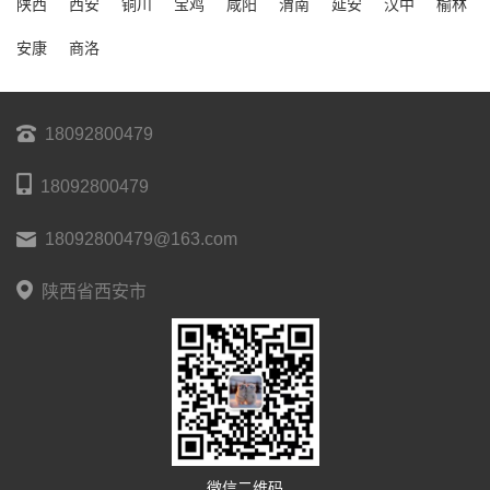
陕西
西安
铜川
宝鸡
咸阳
渭南
延安
汉中
榆林
安康
商洛
18092800479
18092800479
18092800479@163.com
陕西省西安市
微信二维码