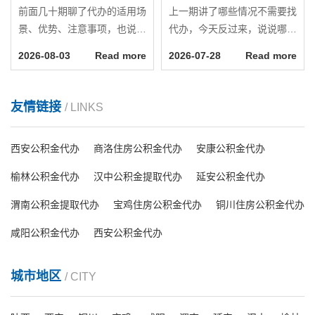
前面几十期聊了代办的适用场
上一期讲了哪些情况不需要找
景、优势、注意事项，也说了
代办，今天反过来，说说哪些
哪些情况没必要找代办。今天
情况下找代办更划算。如果你
2026-08-03
Read more
2026-07-28
Read more
做一个最终总结，把判断标准
正在犹豫要不要找人，可以对
简化成几条清晰的规则，让你
照下面这几个条件看看自己符
能快速判断自己该不该找代
合几条。第一条：你无法判断
友情链接
/ LINKS
办。规则一：业务难度决定基
自己选的路对不对公积金业务
础判断如果你的业务属于简单
通常不止一条路可走。租房提
西安公积金代办
商洛住房公积金代办
安康公积金代办
类型，账户状态正常，材料齐
取有有发票和无发票的通道。
全，城市支持线上办理，那优
离职提取的办理条件与户口性
榆林公积金代办
汉中公积金提取代办
延安公积金代办
先考虑自己办。复杂业务...
质相关。跨省转移要区...
渭南公积金提取代办
宝鸡住房公积金代办
铜川住房公积金代办
咸阳公积金代办
西安公积金代办
城市地区
/ CITY